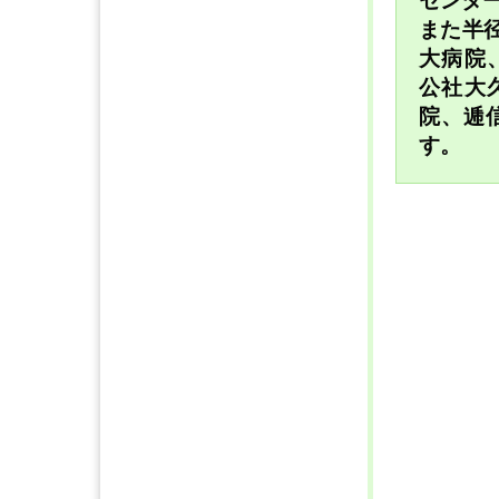
センタ
また半
大病院
公社大
院、逓
す。