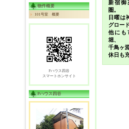
新宿御
物件概要
圏。
101号室 概要
日曜は
グロー
他にも
堀、
千鳥ヶ
休日も
Pハウス四谷
スマートホンサイト
Pハウス四谷