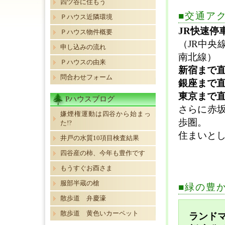
四ツ谷に住もう
■交通ア
Ｐハウス近隣環境
JR快速停
Ｐハウス物件概要
（JR中央
申し込みの流れ
南北線）
Ｐハウスの由来
新宿まで直
問合わせフォーム
銀座まで直
東京まで直
Pハウスブログ
さらに赤
嫌煙権運動は四谷から始まっ
歩圏。
た!?
住まいと
井戸の水質10項目検査結果
四谷産の柿、今年も豊作です
もうすぐお酉さま
服部半蔵の槍
■緑の豊
散歩道 弁慶濠
散歩道 黄色いカーペット
ランド