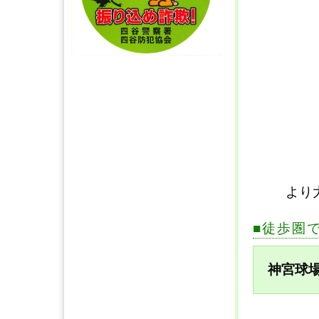
より
■徒歩圏
神宮球