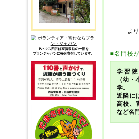
よ
Pハウス四谷は家賃収益の一部を
■名門校
プランジャパンに毎月寄付しています。
学習院
（幼・
学。
近隣に
高校、
など名