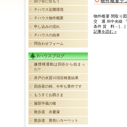
物件概要テ
四ツ谷に住もう
Ｐハウス近隣環境
物件概要 間取り図 
Ｐハウス物件概要
交 通 JR中央線 
申し込みの流れ
条件 賃 料 – […]
記事を読む »
Ｐハウスの由来
問合わせフォーム
Pハウスブログ
嫌煙権運動は四谷から始まっ
た!?
井戸の水質10項目検査結果
四谷産の柿、今年も豊作です
もうすぐお酉さま
服部半蔵の槍
散歩道 弁慶濠
散歩道 黄色いカーペット